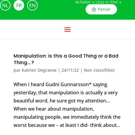
Acheter « Less is Yes! »
NL
FR
EN
Panier
Manipulation: is this a Good Thing or a Bad
Thing….?
par
Katrien Degraeve
|
24/11/22
|
Non classifié(e)
When I heard Gudni Gunnarsson* saying
yesterday, that manipulation is actually a very
beautiful word, he sure got my attention…
When we hear about manipulation,
manipulating people, we immediately think the
worst because we – at least I did- think about...