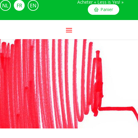
Acheter « Less is Yes! »
NL
FR
EN
Panier