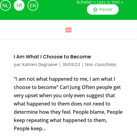
Acheter « Less is Yes! »
NL
FR
EN
Panier
I Am What I Choose to Become
par
Katrien Degraeve
|
30/03/23
|
Non classifié(e)
“I am not what happened to me, I am what I
choose to become” Carl Jung Often people get
very upset when you only even suggest that
what happened to them does not need to
determine how they feel. People blame, People
keep repeating what happened to them,
People keep...