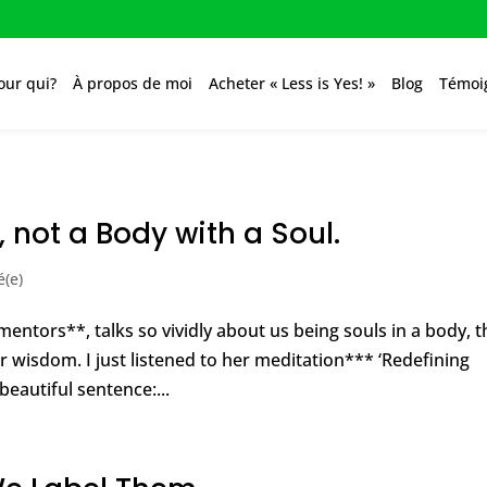
our qui?
À propos de moi
Acheter « Less is Yes! »
Blog
Témoi
 not a Body with a Soul.
é(e)
ntors**, talks so vividly about us being souls in a body, th
r wisdom. I just listened to her meditation*** ‘Redefining
eautiful sentence:...