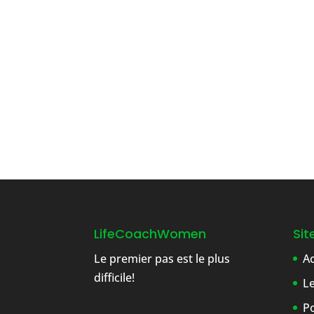
LifeCoachWomen
Si
Le premier pas est le plus
Ac
difficile!
L
Po