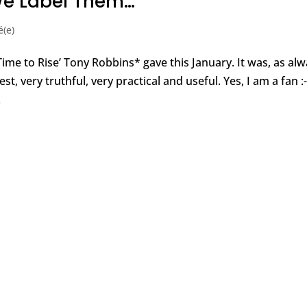
We Label Them…
é(e)
‘Time to Rise’ Tony Robbins* gave this January. It was, as alw
t, very truthful, very practical and useful. Yes, I am a fan :-)
.