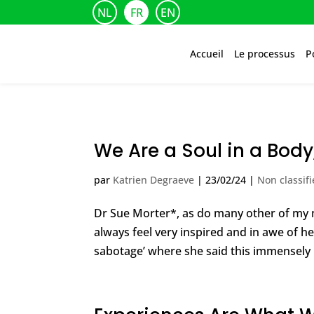
NL
FR
EN
Accueil
Le processus
P
We Are a Soul in a Body,
par
Katrien Degraeve
|
23/02/24
|
Non classifi
Dr Sue Morter*, as do many other of my me
always feel very inspired and in awe of he
sabotage’ where she said this immensely b