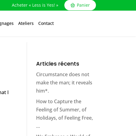
Acheter « Less is Yes! »
Panier
gnages
Ateliers
Contact
Articles récents
Circumstance does not
make the man; it reveals
him*.
at I
How to Capture the
Feeling of Summer, of
Holidays, of Feeling Free,
…