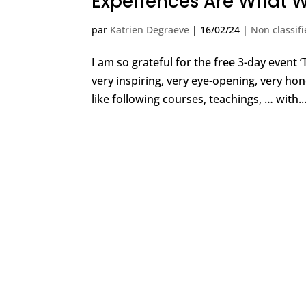
Experiences Are What 
par
Katrien Degraeve
|
16/02/24
|
Non classifi
I am so grateful for the free 3-day event 
very inspiring, very eye-opening, very hones
like following courses, teachings, … with..