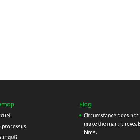
temap
Blog
cueil
Circumstance does not
make the man; it reveal
e processus
him*.
ur qui?