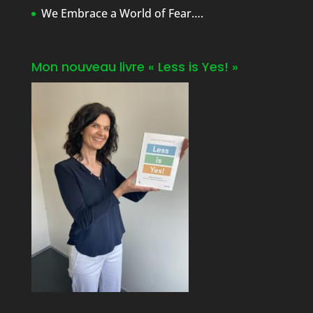
We Embrace a World of Fear….
Mon nouveau livre « Less is Yes! »