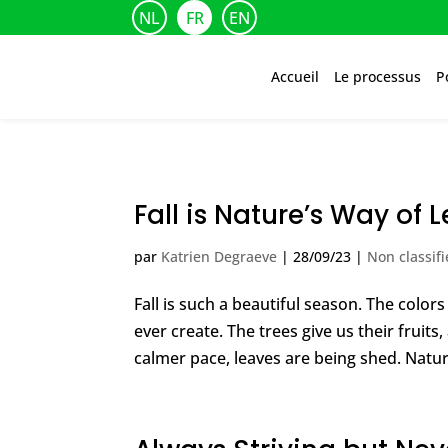
NL
FR
EN
Accueil
Le processus
P
Fall is Nature’s Way of L
par
Katrien Degraeve
|
28/09/23
|
Non classifi
Fall is such a beautiful season. The color
ever create. The trees give us their fruits
calmer pace, leaves are being shed. Nature