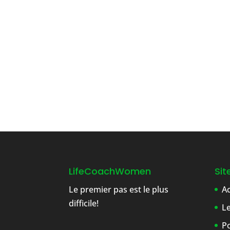
LifeCoachWomen
Si
Le premier pas est le plus
Ac
difficile!
L
Po