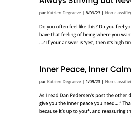
Always Striving but Neve
par
Katrien Degraeve
|
8/09/23
|
Non classifié
Do you often feel like this? Do you feel 
have that feeling of being where you want
…? If your answer is ‘yes’, then it’s high ti
Inner Peace, Inner Calm 
par
Katrien Degraeve
|
1/09/23
|
Non classifié
As I read Dan Pedersen’s post the other 
give you the inner peace you need….” That 
because it’s up to you*, and reassuring th