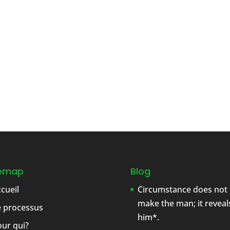
temap
Blog
cueil
Circumstance does not
make the man; it reveal
e processus
him*.
ur qui?