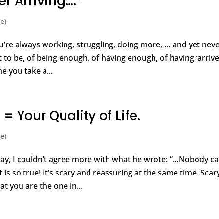
r Arriving….*
(e)
you’re always working, struggling, doing more, … and yet nev
 to be, of being enough, of having enough, of having ‘arrive
me you take a...
= Your Quality of Life.
(e)
day, I couldn’t agree more with what he wrote: “…Nobody c
is so true! It’s scary and reassuring at the same time. Scar
at you are the one in...