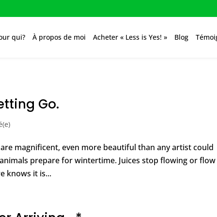
our qui?
À propos de moi
Acheter « Less is Yes! »
Blog
Témoi
etting Go.
é(e)
s are magnificent, even more beautiful than any artist could
, animals prepare for wintertime. Juices stop flowing or flow
 knows it is...