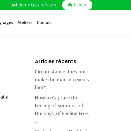
Acheter « Less is Yes! »
Panier
gnages
Ateliers
Contact
Articles récents
Circumstance does not
make the man; it reveals
him*.
 at a
How to Capture the
Feeling of Summer, of
Holidays, of Feeling Free,
…