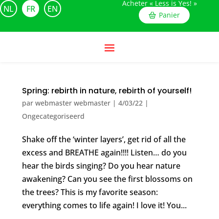
Acheter « Less is Yes! »
NL
FR
EN
Panier
Spring: rebirth in nature, rebirth of yourself!
par
webmaster webmaster
|
4/03/22
|
Ongecategoriseerd
Shake off the ‘winter layers’, get rid of all the
excess and BREATHE again!!!! Listen… do you
hear the birds singing? Do you hear nature
awakening? Can you see the first blossoms on
the trees? This is my favorite season:
everything comes to life again! I love it! You...