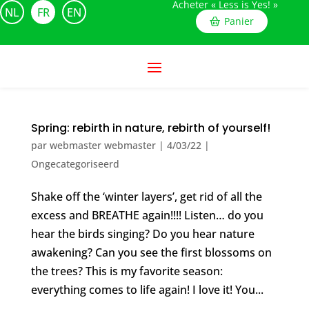
Acheter « Less is Yes! »
NL
FR
EN
Panier
Spring: rebirth in nature, rebirth of yourself!
par
webmaster webmaster
|
4/03/22
|
Ongecategoriseerd
Shake off the ‘winter layers’, get rid of all the
excess and BREATHE again!!!! Listen… do you
hear the birds singing? Do you hear nature
awakening? Can you see the first blossoms on
the trees? This is my favorite season:
everything comes to life again! I love it! You...