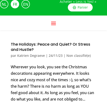
Acheter « Less is Yes! »
NL
FR
EN
Panier
The Holidays: Peace and Quiet? Or Stress
and Hustle?
par
Katrien Degraeve
|
24/11/23
|
Non classifié(e)
Wherever you look, you see the Christmas
decorations appearing everywhere. It looks
nice and cozy most of the times :-), so what’s
the harm? There is no harm as long as YOU
feel good about it. As long as you feel, you can
do what you like, and are not obliged to...